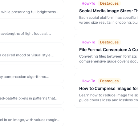
How-To
Destaques
Social Media Image Sizes: 
while preserving full brightness
Each social platform has specific 
wrong size results in cropping, blu
avelengths of light focus at …
How-To
Destaques
File Format Conversion: A C
a desired mood or visual style …
Converting files between formats i
comprehensive guide covers docum
ssy compression algorithms.
How-To
Destaques
How to Compress Images fo
Learn how to reduce image file siz
d-palette pixels in patterns that
guide covers lossy and lossless c
el in an image, with values ranging