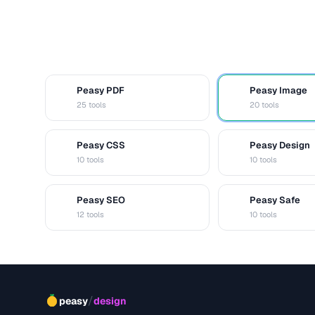
Peasy PDF
Peasy Image
P
I
25 tools
20 tools
Peasy CSS
Peasy Design
C
D
10 tools
10 tools
Peasy SEO
Peasy Safe
S
S
12 tools
10 tools
/
peasy
design