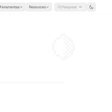
Ferramentas
Resources
Pesquisar
⌘K
🍋