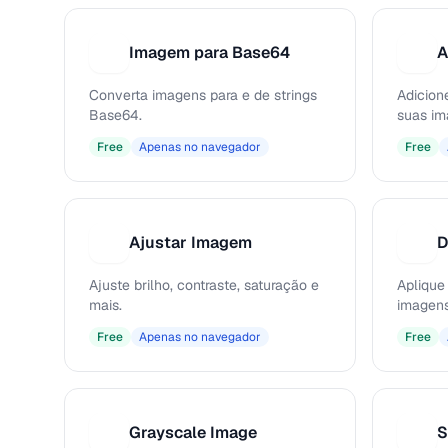
Imagem para Base64
A
I
A
Converta imagens para e de strings
Adicion
Base64.
suas im
Free
Apenas no navegador
Free
Ajustar Imagem
D
A
D
Ajuste brilho, contraste, saturação e
Aplique
mais.
imagens
Free
Apenas no navegador
Free
Grayscale Image
S
G
S