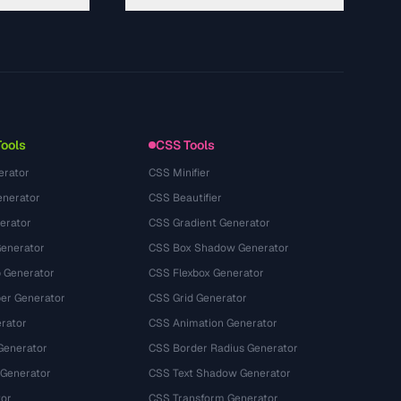
About
Technology
Política de privacidade
Termos de serviço
Tools
CSS Tools
erator
CSS Minifier
nerator
CSS Beautifier
erator
CSS Gradient Generator
Generator
CSS Box Shadow Generator
 Generator
CSS Flexbox Generator
r Generator
CSS Grid Generator
rator
CSS Animation Generator
Generator
CSS Border Radius Generator
 Generator
CSS Text Shadow Generator
tor
CSS Transform Generator