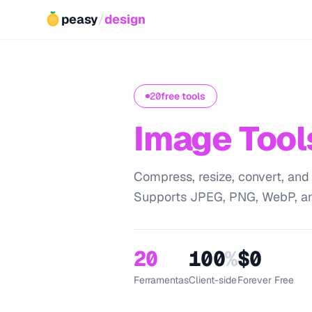
peasy
/
design
20
free tools
Image Tool
Compress, resize, convert, and
Supports JPEG, PNG, WebP, a
20
100
%
$0
Ferramentas
Client-side
Forever Free