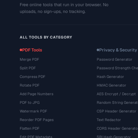
Free online tools that run in your browser. No
uploads, no sign-ups, no tracking.
ALL TOOLS BY CATEGORY
PDF Tools
Privacy & Security
Merge PDF
Password Generator
Split PDF
Password Strength Che
Compress PDF
Hash Generator
Rotate PDF
HMAC Generator
Add Page Numbers
AES Encrypt / Decrypt
PDF to JPG
Random String Generat
Watermark PDF
CSP Header Generator
Reorder PDF Pages
Text Redactor
Flatten PDF
CORS Header Generato
Edit PDF Metadata
SRI Hash Generator