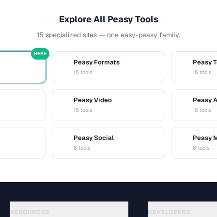
Explore All Peasy Tools
15 specialized sites — one easy-peasy family.
HERE
Peasy Formats
Peasy T
D
T
15 tools
15 tools
Peasy Video
Peasy 
V
A
15 tools
10 tools
Peasy Social
Peasy 
S
M
8 tools
6 tools
RESOURCES
DEVELOPERS