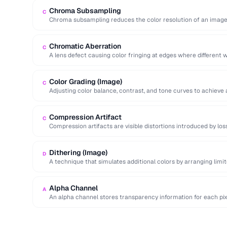
Chroma Subsampling
C
Chroma subsampling reduces the color resolution of an image 
(luminance) detail. …
Chromatic Aberration
C
A lens defect causing color fringing at edges where different w
Color Grading (Image)
C
Adjusting color balance, contrast, and tone curves to achieve 
Compression Artifact
C
Compression artifacts are visible distortions introduced by lo
Common artifacts include blockiness (JPEG …
Dithering (Image)
D
A technique that simulates additional colors by arranging limite
blend visually.
Alpha Channel
A
An alpha channel stores transparency information for each pix
…