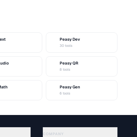
ext
Peasy Dev
D
30 tools
Audio
Peasy QR
Q
8 tools
Math
Peasy Gen
G
6 tools
COMPANY