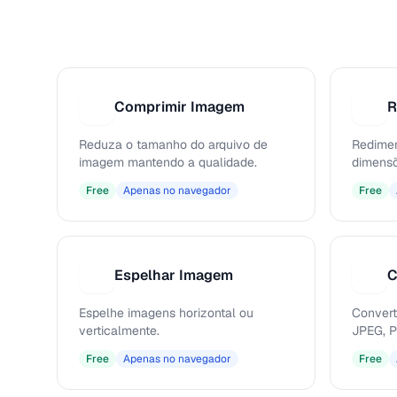
Comprimir Imagem
R
C
R
Reduza o tamanho do arquivo de
Redimen
imagem mantendo a qualidade.
dimensõ
Free
Apenas no navegador
Free
Espelhar Imagem
C
E
C
Espelhe imagens horizontal ou
Convert
verticalmente.
JPEG, P
Free
Apenas no navegador
Free