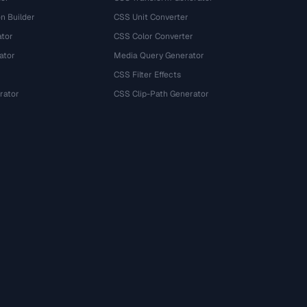
n Builder
CSS Unit Converter
ator
CSS Color Converter
ator
Media Query Generator
CSS Filter Effects
rator
CSS Clip-Path Generator