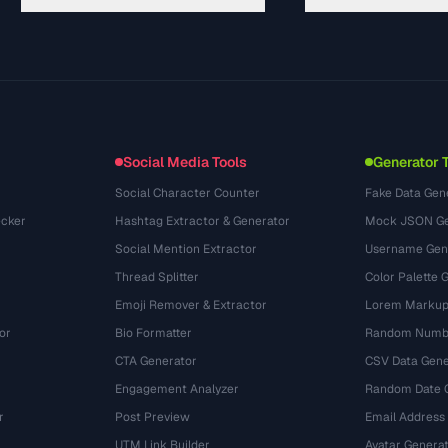
Guias
API Documentation
(48)
Glossário
OpenAPI Spec
(33)
Casos de uso
llms.txt
(302)
Formatos de arquivo
Embed Widget
(131)
Conversões
(1484)
Social Media Tools
Generator 
Social Character Counter
Fake Data Gen
cker
Hashtag Extractor & Generator
Mock JSON Ge
Social Mention Extractor
Username Gen
Thread Splitter
Color Palette 
Emoji Remover & Extractor
Lorem Markup
or
Bio Formatter
Random Numbe
CTA Generator
CSV Data Gene
Engagement Analyzer
Random Date 
r
Post Preview
Email Address
UTM Link Builder
Avatar Genera