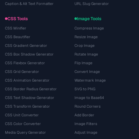
Caption & Alt Text Formatter
URL Slug Generator
CSS Tools
Image Tools
CSS Minifier
Compress Image
CSS Beautifier
Resize Image
CSS Gradient Generator
Crop Image
CSS Box Shadow Generator
Rotate Image
CSS Flexbox Generator
Flip Image
CSS Grid Generator
Convert Image
CSS Animation Generator
Watermark Image
CSS Border Radius Generator
SVG to PNG
CSS Text Shadow Generator
Image to Base64
CSS Transform Generator
Round Corners
CSS Unit Converter
Add Border
CSS Color Converter
Image Filters
Media Query Generator
Adjust Image