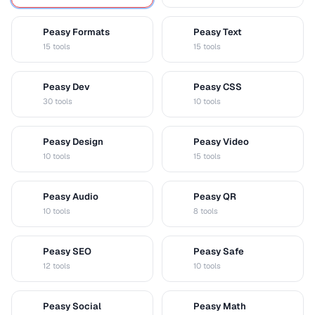
Peasy Formats
Peasy Text
D
T
15 tools
15 tools
Peasy Dev
Peasy CSS
D
C
30 tools
10 tools
Peasy Design
Peasy Video
D
V
10 tools
15 tools
Peasy Audio
Peasy QR
A
Q
10 tools
8 tools
Peasy SEO
Peasy Safe
S
S
12 tools
10 tools
Peasy Social
Peasy Math
S
M