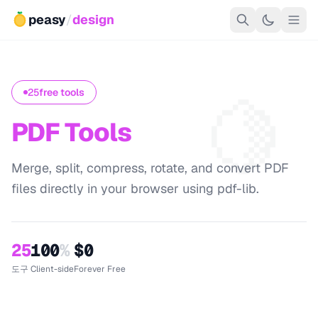
peasy
/
design
🍋
25
free tools
PDF Tools
Merge, split, compress, rotate, and convert PDF
files directly in your browser using pdf-lib.
25
100
%
$0
도구
Client-side
Forever Free