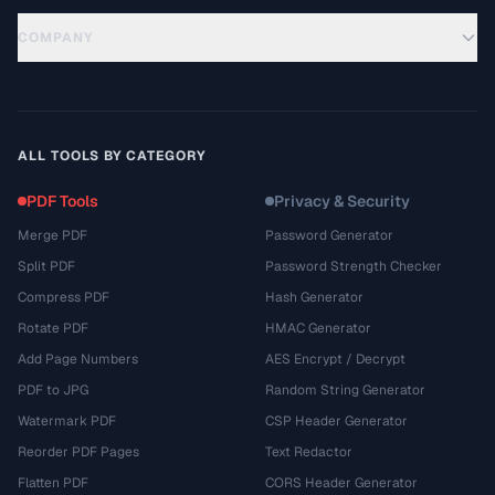
COMPANY
ALL TOOLS BY CATEGORY
PDF Tools
Privacy & Security
Merge PDF
Password Generator
Split PDF
Password Strength Checker
Compress PDF
Hash Generator
Rotate PDF
HMAC Generator
Add Page Numbers
AES Encrypt / Decrypt
PDF to JPG
Random String Generator
Watermark PDF
CSP Header Generator
Reorder PDF Pages
Text Redactor
Flatten PDF
CORS Header Generator