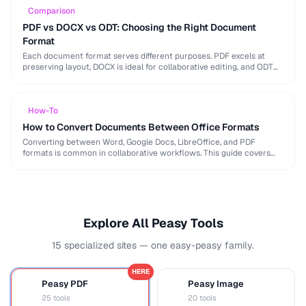
Comparison
PDF vs DOCX vs ODT: Choosing the Right Document
Format
Each document format serves different purposes. PDF excels at
preserving layout, DOCX is ideal for collaborative editing, and ODT
offers open-source compatibility. This comparison helps …
How-To
How to Convert Documents Between Office Formats
Converting between Word, Google Docs, LibreOffice, and PDF
formats is common in collaborative workflows. This guide covers
conversion paths that preserve formatting and identifies features …
Explore All Peasy Tools
15 specialized sites — one easy-peasy family.
HERE
Peasy PDF
Peasy Image
P
I
25 tools
20 tools