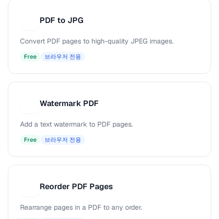
PDF to JPG
P
Convert PDF pages to high-quality JPEG images.
Free
브라우저 전용
Watermark PDF
W
Add a text watermark to PDF pages.
Free
브라우저 전용
Reorder PDF Pages
R
Rearrange pages in a PDF to any order.