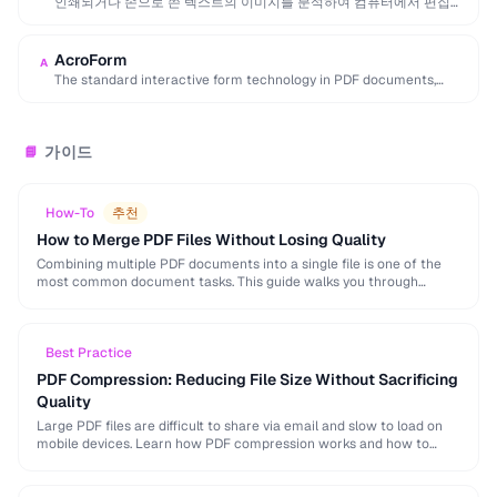
인쇄되거나 손으로 쓴 텍스트의 이미지를 분석하여 컴퓨터에서 편집하
고 검색할 수 있는 기계 판독 가능 텍스트로 …
AcroForm
A
The standard interactive form technology in PDF documents,
supporting text fields, checkboxes, radio buttons, and …
가이드
📘
How-To
추천
How to Merge PDF Files Without Losing Quality
Combining multiple PDF documents into a single file is one of the
most common document tasks. This guide walks you through
merging PDFs while preserving …
Best Practice
PDF Compression: Reducing File Size Without Sacrificing
Quality
Large PDF files are difficult to share via email and slow to load on
mobile devices. Learn how PDF compression works and how to
strike …