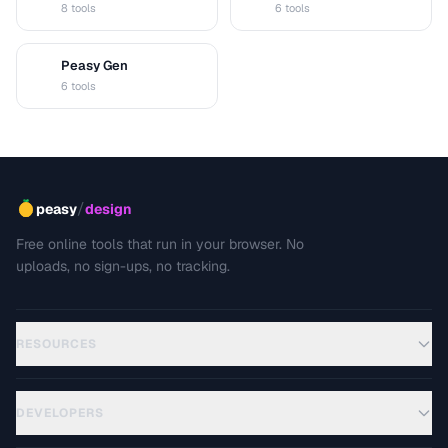
8 tools
6 tools
Peasy Gen
G
6 tools
/
peasy
design
Free online tools that run in your browser. No
uploads, no sign-ups, no tracking.
RESOURCES
DEVELOPERS